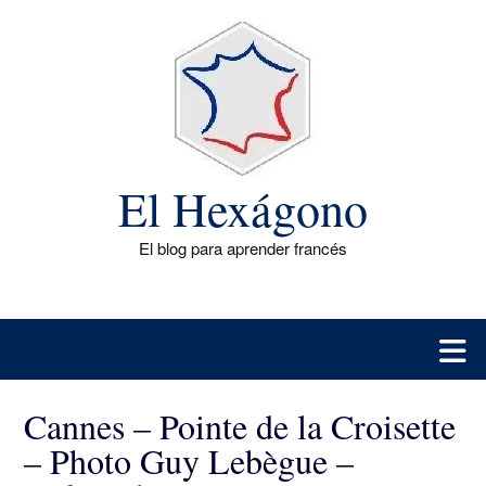
Saltar
al
contenido
El Hexágono
El blog para aprender francés
Cannes – Pointe de la Croisette
– Photo Guy Lebègue –