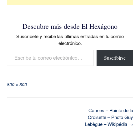
Descubre más desde El Hexágono
Suscríbete y recibe las últimas entradas en tu correo
electrónico.
Escribe tu correo electrónico…
Suscribirse
Tamaño
800 × 600
completo
Navegación
Cannes – Pointe de la
de
Croisette – Photo Guy
la
Lebègue – Wikipédia
→
entrada