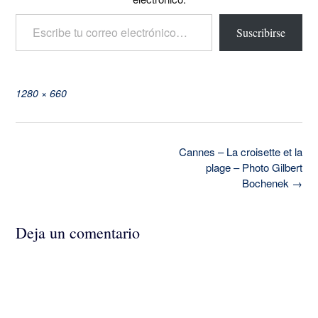
Escribe tu correo electrónico…
Suscribirse
Tamaño
1280 × 660
completo
Navegación
Cannes – La croisette et la
de
plage – Photo Gilbert
la
Bochenek
→
entrada
Deja un comentario