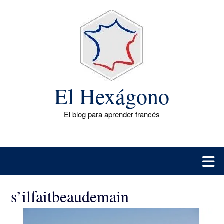
Saltar
al
contenido
El Hexágono
El blog para aprender francés
s’ilfaitbeaudemain