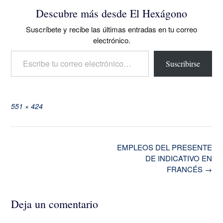
Descubre más desde El Hexágono
Suscríbete y recibe las últimas entradas en tu correo
electrónico.
Escribe tu correo electrónico…
Suscribirse
Tamaño
551 × 424
completo
Navegación
EMPLEOS DEL PRESENTE
de
DE INDICATIVO EN
la
FRANCÉS
→
entrada
Deja un comentario