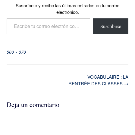
Suscríbete y recibe las últimas entradas en tu correo
electrónico.
Escribe tu correo electrónico…
Suscribirse
Tamaño
560 × 373
completo
Navegación
VOCABULAIRE : LA
de
RENTRÉE DES CLASSES
→
la
entrada
Deja un comentario