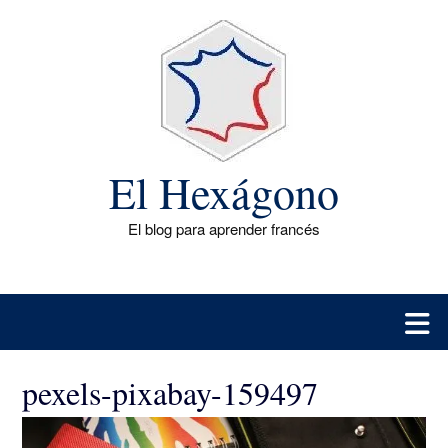
Saltar
al
contenido
El Hexágono
El blog para aprender francés
pexels-pixabay-159497