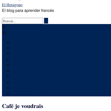
El Hexágono
El blog para aprender francés
Inicio
APRENDE FRANCÉS
DESCUBRE FRANCIA
FIESTAS Y TRADICIONES
PERSONAJES CÉLEBRES
TODO SOBRE FRANCIA
CURSOS DE FRANCÉS
LOS «QUIZ» DEL HEXÁGONO
Acerca de
TEXTOS EN FRANCÉS
Café je voudrais