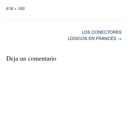
Tamaño
618 × 193
completo
Navegación
LOS CONECTORES
de
LÓGICOS EN FRANCÉS
→
la
entrada
Deja un comentario