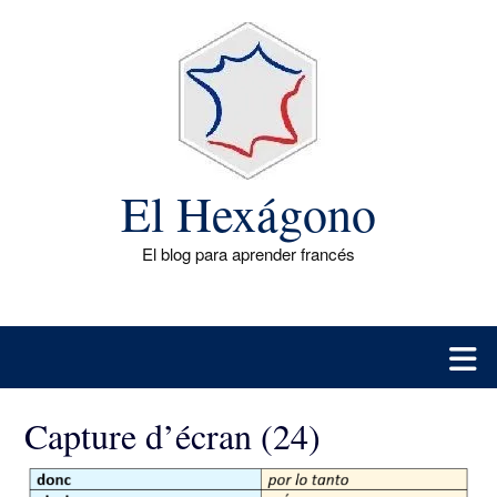
Saltar
al
contenido
El Hexágono
El blog para aprender francés
Capture d’écran (24)