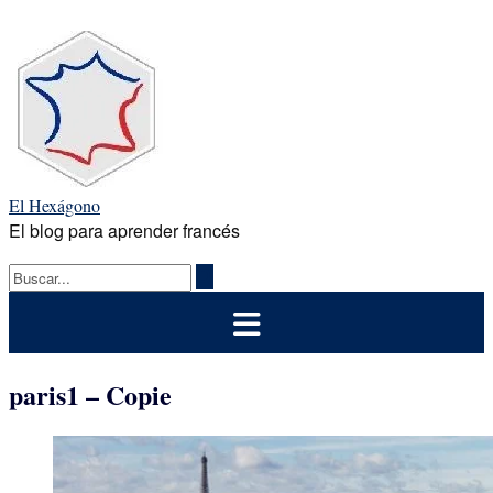
Saltar
al
contenido
El Hexágono
El blog para aprender francés
paris1 – Copie