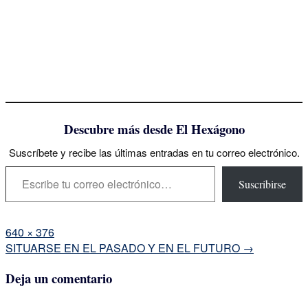
Descubre más desde El Hexágono
Suscríbete y recibe las últimas entradas en tu correo electrónico.
Escribe tu correo electrónico…
Suscribirse
Tamaño
640 × 376
completo
Navegación
SITUARSE EN EL PASADO Y EN EL FUTURO
→
de
Deja un comentario
la
entrada