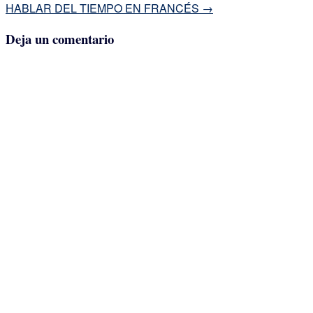
completo
Navegación
HABLAR DEL TIEMPO EN FRANCÉS
→
de
Deja un comentario
la
entrada