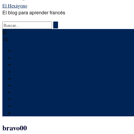
El Hexágono
El blog para aprender francés
Inicio
APRENDE FRANCÉS
DESCUBRE FRANCIA
FIESTAS Y TRADICIONES
PERSONAJES CÉLEBRES
TODO SOBRE FRANCIA
CURSOS DE FRANCÉS
LOS «QUIZ» DEL HEXÁGONO
Acerca de
TEXTOS EN FRANCÉS
bravo00