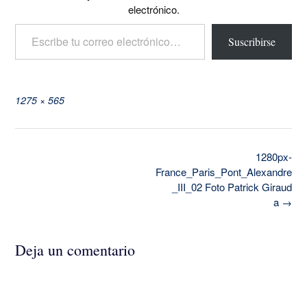
electrónico.
Escribe tu correo electrónico…
Suscribirse
Tamaño
1275 × 565
completo
Navegación
1280px-
de
France_Paris_Pont_Alexandre
la
_III_02 Foto Patrick Giraud
entrada
a
→
Deja un comentario