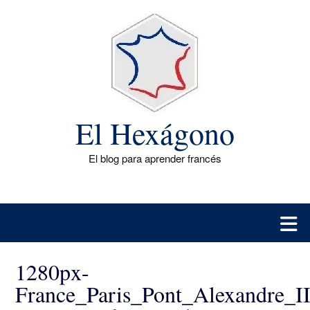
Saltar
al
contenido
El Hexágono
El blog para aprender francés
1280px-
France_Paris_Pont_Alexandre_I