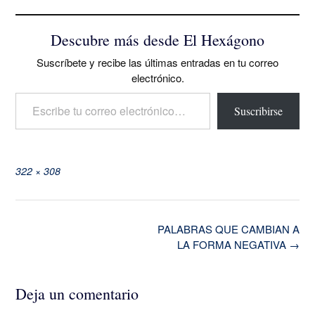
Descubre más desde El Hexágono
Suscríbete y recibe las últimas entradas en tu correo
electrónico.
Escribe tu correo electrónico…
Suscribirse
Tamaño
322 × 308
completo
Navegación
PALABRAS QUE CAMBIAN A
de
LA FORMA NEGATIVA
→
la
entrada
Deja un comentario