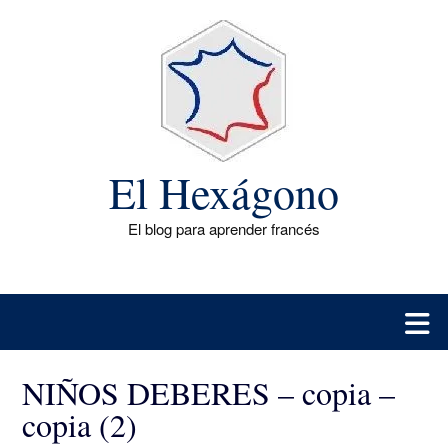
Saltar
al
contenido
El Hexágono
El blog para aprender francés
NIÑOS DEBERES – copia –
copia (2)