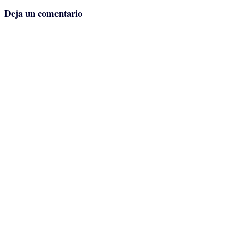
de
Deja un comentario
la
entrada