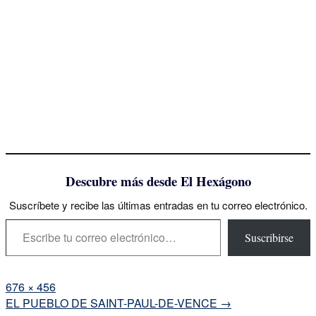
Descubre más desde El Hexágono
Suscríbete y recibe las últimas entradas en tu correo electrónico.
Escribe tu correo electrónico…
Suscribirse
Tamaño
676 × 456
completo
Navegación
EL PUEBLO DE SAINT-PAUL-DE-VENCE
→