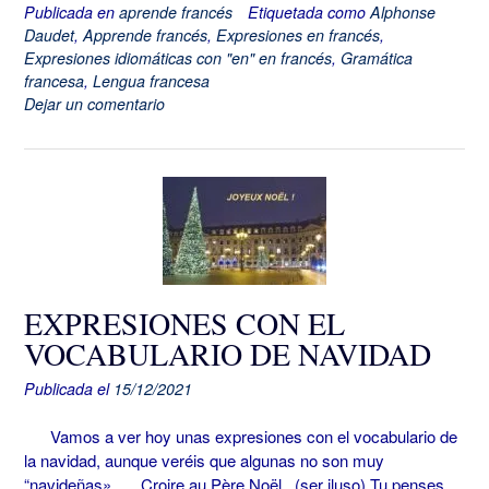
Publicada en
aprende francés
Etiquetada como
Alphonse
Daudet
,
Apprende francés
,
Expresiones en francés
,
Expresiones idiomáticas con "en" en francés
,
Gramática
francesa
,
Lengua francesa
Dejar un comentario
EXPRESIONES CON EL
VOCABULARIO DE NAVIDAD
Publicada el
15/12/2021
Vamos a ver hoy unas expresiones con el vocabulario de
la navidad, aunque veréis que algunas no son muy
“navideñas»… Croire au Père Noël (ser iluso) Tu penses