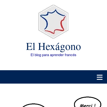
Saltar
al
contenido
El Hexágono
El blog para aprender francés