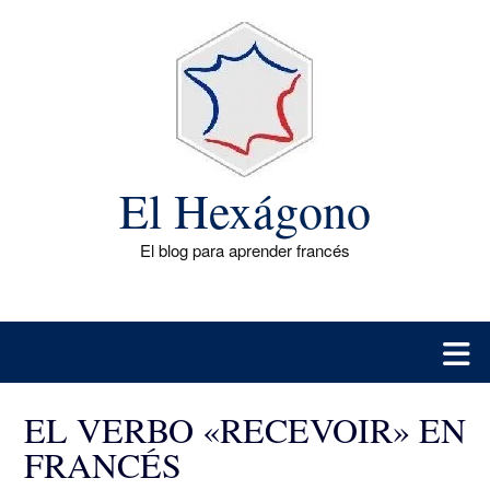
Saltar
al
contenido
El Hexágono
El blog para aprender francés
EL VERBO «RECEVOIR» EN
FRANCÉS