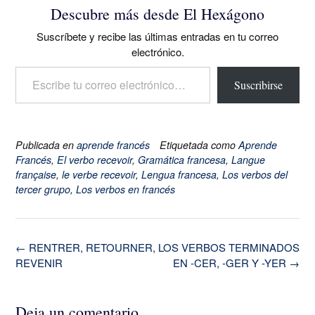
Descubre más desde El Hexágono
Suscríbete y recibe las últimas entradas en tu correo
electrónico.
Escribe tu correo electrónico…
Suscribirse
Publicada en
aprende francés
Etiquetada como
Aprende
Francés
,
El verbo recevoir
,
Gramática francesa
,
Langue
française
,
le verbe recevoir
,
Lengua francesa
,
Los verbos del
tercer grupo
,
Los verbos en francés
Navegación
←
RENTRER, RETOURNER,
LOS VERBOS TERMINADOS
de
REVENIR
EN -CER, -GER Y -YER
→
la
entrada
Deja un comentario