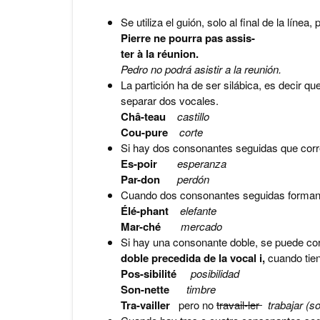
Se utiliza el guión, solo al final de la línea, 
Pierre ne pourra pas assis-
ter à la réunion.
Pedro no podrá asistir a la reunión.
La partición ha de ser silábica, es decir q
separar dos vocales.
Châ-teau
castillo
Cou-pure
corte
Si hay dos consonantes seguidas que corres
Es-poir
esperanza
Par-don
perdón
Cuando dos consonantes seguidas forman 
Élé-phant
elefante
Mar-ché
mercado
Si hay una consonante doble, se puede cor
doble precedida de la vocal i,
cuando tie
Pos-sibilité
posibilidad
Son-nette
timbre
Tra-vailler
pero no
travail-ler
trabajar (s