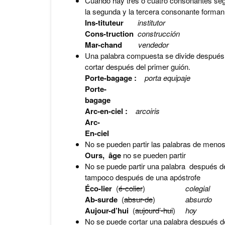
Cuando hay tres o cuatro consonantes segu
la segunda y la tercera consonante forman
Ins-tituteur
institutor
Cons-truction
construcción
Mar-chand
vendedor
Una palabra compuesta se divide después
cortar después del primer guión.
Porte-bagage :
porta equipaje
Porte-
bagage
Arc-en-ciel :
arcoiris
Arc-
En-ciel
No se pueden partir las palabras de menos 
Ours, âge
no se pueden partir
No se puede partir una palabra después de
tampoco después de una apóstrofe
Éco-lier
(
é-colier
)
colegial
Ab-surde
(
absur-de
)
absurdo
Aujour-d’hui
(
aujourd’-hui
)
hoy
No se puede cortar una palabra después d