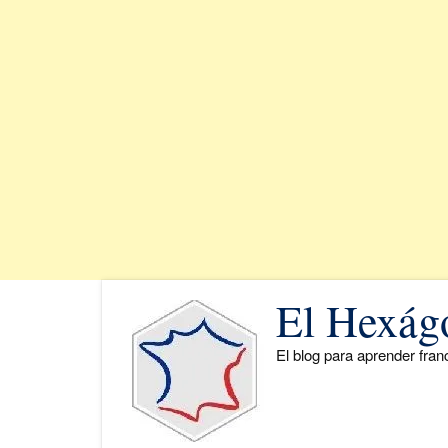
Saltar
El Hexág
al
contenido
El blog para aprender fra