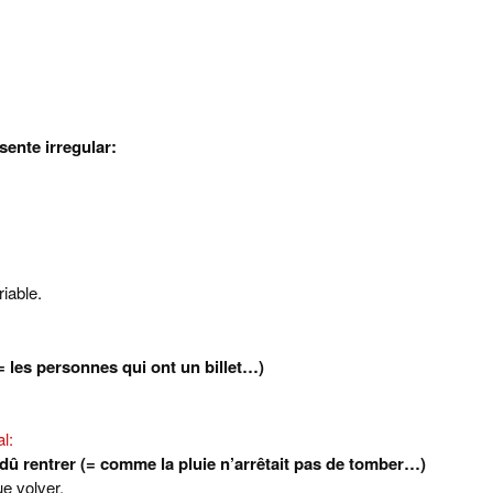
sente irregular:
iable.
= les personnes qui ont un billet…)
l:
dû rentrer (= comme la pluie n’arrêtait pas de tomber…)
e volver.