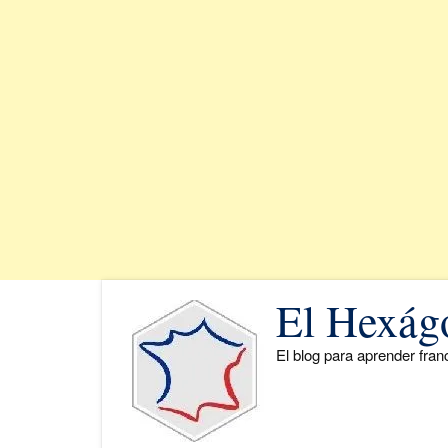
Saltar
El Hexág
al
contenido
El blog para aprender fra