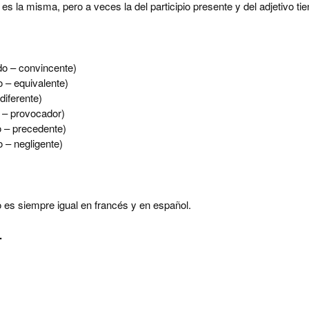
 es la misma, pero a veces la del participio presente y del adjetivo ti
o – convincente)
o – equivalente)
 diferente)
 – provocador)
 – precedente)
 – negligente)
o es siempre igual en francés y en español.
.