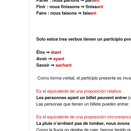
Parler : nous parlons ⇒
parl
ant
Finir : nous finissons ⇒
finiss
ant
Faire : nous faisons ⇒
fais
ant
Solo estos tres verbos tienen un participio pre
Être ⇒
étant
Avoir ⇒
ayant
Savoir ⇒
sachant
Como forma verbal, el participio presente es invar
Es el equivalente de una proposición relativa:
Les personnes ayant un billet peuvent entrer (
Las personas que tienen un billete pueden entrar.
Es el equivalente de una proposición circunstancia
La pluie n’arrêtant pas de tomber, nous avons 
Como la lluvia no dejaba de caer, hemos tenido qu