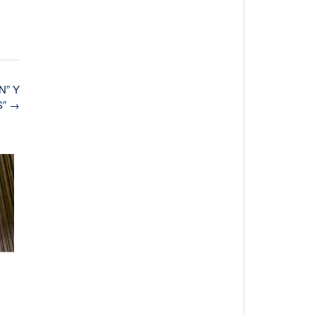
N” Y
S”
→