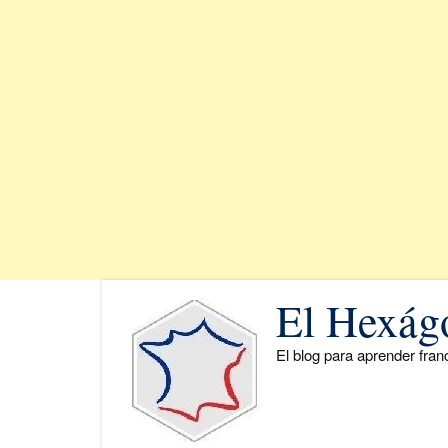
Saltar
El Hexág
al
contenido
El blog para aprender fra