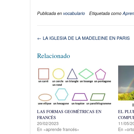
Publicada en
vocabulario
Etiquetada como
Apren
Navegación
←
LA IGLESIA DE LA MADELEINE EN PARIS
de
la
Relacionado
entrada
LAS FORMAS GEOMÉTRICAS EN
EL PLU
FRANCÉS
COMPUE
20/02/2023
11/05/2
En «aprende francés»
En «orto