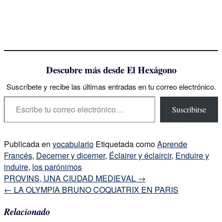
Descubre más desde El Hexágono
Suscríbete y recibe las últimas entradas en tu correo electrónico.
Escribe tu correo electrónico…
Suscribirse
Publicada en
vocabulario
Etiquetada como
Aprende
Francés
,
Decerner y dicerner
,
Éclairer y éclaircir
,
Enduire y
induire
,
los parónimos
Navegación
PROVINS, UNA CIUDAD MEDIEVAL
→
de
←
LA OLYMPIA BRUNO COQUATRIX EN PARIS
la
Relacionado
entrada