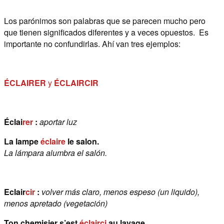
Los parónimos son palabras que se parecen mucho pero
que tienen significados diferentes y a veces opuestos. Es
importante no confundirlas. Ahí van tres ejemplos:
ÉCLAIRER
y
ÉCLAIRCIR
Éclai
rer
:
aportar luz
La lampe
éclaire
le salon.
La lámpara alumbra el salón.
Eclair
cir
:
volver más claro, menos espeso (un liquido),
menos apretado (vegetación)
Ton chemisier s’est
éclairci
au lavage.