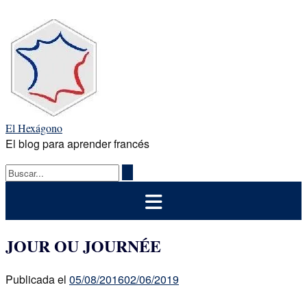
Saltar
al
contenido
El Hexágono
El blog para aprender francés
JOUR OU JOURNÉE
Publicada el
05/08/2016
02/06/2019