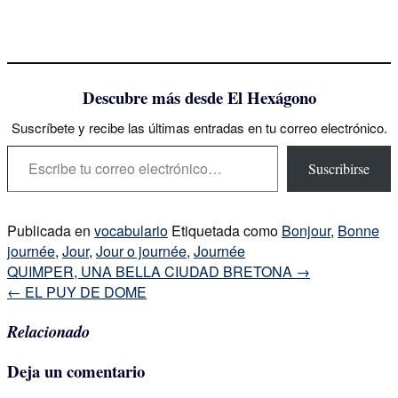
Descubre más desde El Hexágono
Suscríbete y recibe las últimas entradas en tu correo electrónico.
Escribe tu correo electrónico…
Suscribirse
Publicada en
vocabulario
Etiquetada como
Bonjour
,
Bonne
journée
,
Jour
,
Jour o journée
,
Journée
Navegación
QUIMPER, UNA BELLA CIUDAD BRETONA
→
de
←
EL PUY DE DOME
la
Relacionado
entrada
Deja un comentario